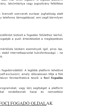
ány, lakcímkártya vagy jogosítvány feltöltése
 licencelt szerverek európai joghatóság alatt
y telefonos támogatással, ami segít bármilyen
zzáférést biztosít a fogadási felülethez bárhol,
mogatják a push értesítéseket a meglepetéses
a mérkőzés közbeni események (gól, piros lap,
 stabil internetkapcsolat kulcsfontosságú – ne
ek.
 fogadóirodáktól. A legtöbb platform lehetővé
self‑exclusion), amely időszakosan tiltja a fiók
ú távon fenntarthatóvá teszik a
foci fogadás
rogramokat, vagy kérj segítséget a platform
tokkal rendelkeznek hazai és nemzetközi
 FOCI FOGADÓ OLDALAK