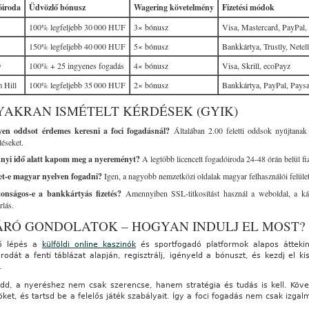
óiroda
Üdvözlő bónusz
Wagering követelmény
Fizetési módok
100% legfeljebb 30 000 HUF
3× bónusz
Visa, Mastercard, PayPal, 
150% legfeljebb 40 000 HUF
5× bónusz
Bankkártya, Trustly, Netell
y
100% + 25 ingyenes fogadás
4× bónusz
Visa, Skrill, ecoPayz
 Hill
100% legfeljebb 35 000 HUF
2× bónusz
Bankkártya, PayPal, Paysa
GYAKRAN ISMÉTELT KÉRDÉSEK (GYIK)
yen oddsot érdemes keresni a foci fogadásnál?
Általában 2.00 feletti oddsok nyújtanak 
léseket.
nyi idő alatt kapom meg a nyereményt?
A legtöbb licencelt fogadóiroda 24‑48 órán belül fize
t-e magyar nyelven fogadni?
Igen, a nagyobb nemzetközi oldalak magyar felhasználói felülett
tonságos-e a bankkártyás fizetés?
Amennyiben SSL‑titkosítást használ a weboldal, a kár
rlás.
ZÁRÓ GONDOLATOK – HOGYAN INDULJ EL MOST?
ő lépés a
külföldi online kaszinók
és sportfogadó platformok alapos átteki
rodát a fenti táblázat alapján, regisztrálj, igényeld a bónuszt, és kezdj el k
.
dd, a nyeréshez nem csak szerencse, hanem stratégia és tudás is kell. Kövesd
ket, és tartsd be a felelős játék szabályait. Így a foci fogadás nem csak izga
.