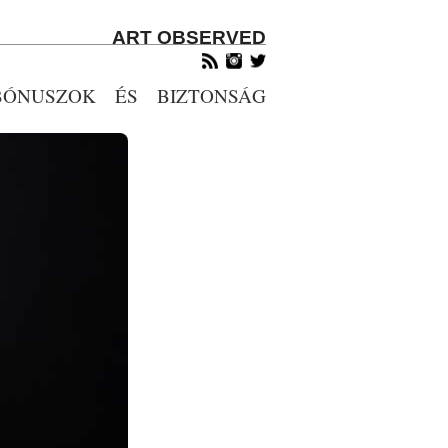
ART OBSERVED
BÓNUSZOK ÉS BIZTONSÁG