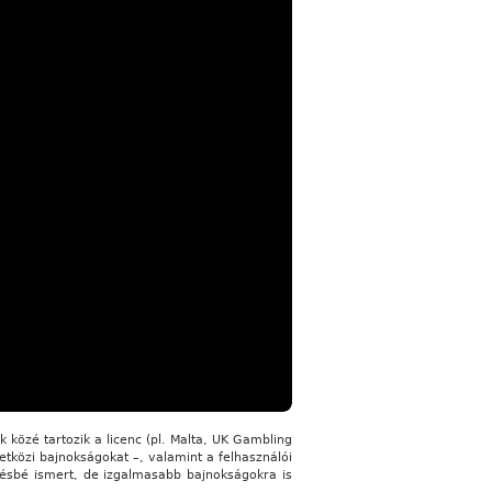
 közé tartozik a licenc (pl. Malta, UK Gambling
tközi bajnokságokat –, valamint a felhasználói
ésbé ismert, de izgalmasabb bajnokságokra is