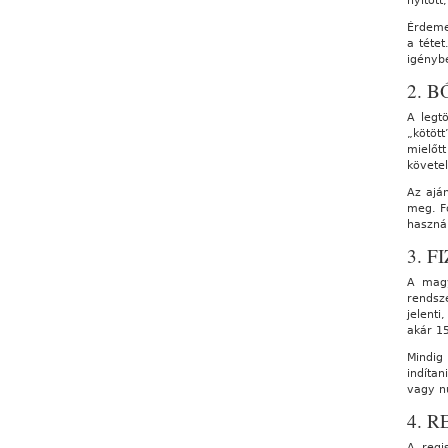
nyitott
Érdeme
a téte
igénybe
2. 
A legt
„kötöt
mielőt
követe
Az ajá
meg. Fo
haszná
3. 
A magy
rendsze
jelent
akár 15
Mindig
indíta
vagy nu
4. 
A regi