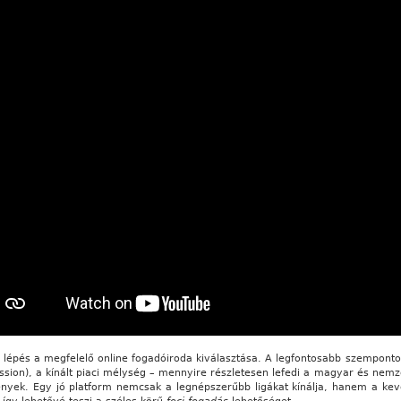
 lépés a megfelelő online fogadóiroda kiválasztása. A legfontosabb szempontok
ion), a kínált piaci mélység – mennyire részletesen lefedi a magyar és nemze
nyek. Egy jó platform nemcsak a legnépszerűbb ligákat kínálja, hanem a kev